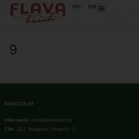
HU
EN
9
KAPCSOLAT
Információ:
info@flavabeach.hu
Cím:
1117, Budapest, Vízpart U. 3