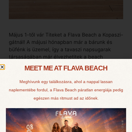
Május 1-től vár Titeket a Flava Beach a Kopaszi-
gátnál! A májusi hónapban már a bárunk és
büfénk is üzemel, így a tavaszi napsugarak
társaságában már élvezhetitek a beach
hangulatot. Továbbá szeretnénk tájékoztatni
MEET ME AT FLAVA BEACH
Titeket, hogy nyitvatartásunk a következőképp
alakul: Flava Beach Bár & Büfé: További kérdés
Meghívunk egy találkozásra, ahol a nappal lassan
esetén fordulj hozzánk bizalommal az alábbi
naplementébe fordul, a Flava Beach páratlan energiája pedig
elérhetőségeken: Telefonszám: +36 30 …
egészen más ritmust ad az időnek.
Olvass tovább
Uncategorized
Hozzászólás