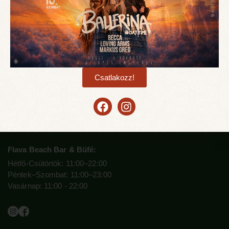
KAPCSOLAT
Csatlakozz!
Információ:
info@flavabeach.hu
Cím:
1117, Budapest, Vízpart U. 3
+36 30 095 1202
Flava Beach Bar & Büfé:
Hétfő-Csütörtök: 11:00–22:00
Péntek–Szombat: 11:00–23:00
Vasárnap: 11:00 - 22:00