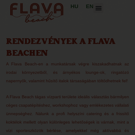
HU
EN
RENDEZVÉNYEK A FLAVA
BEACHEN
A Flava Beach-en a munkatársak végre kiszakadhatnak az
irodai környezetből, és árnyékos lounge-ok, ringatózó
napernyők, valamint hűsítő italok társaságában töltődhetnek fel!
A Flava Beach tágas vízparti területe ideális választás bármilyen
céges csapatépítéshez, workshophoz vagy emlékezetes vállalati
ünnepséghez. Nálunk a profi helyszíni catering és a frissítő
koktélok mellett olyan különleges lehetőségek is várnak, mint a
vízi sporteszközök bérlése, amelyekkel még aktívabbá és