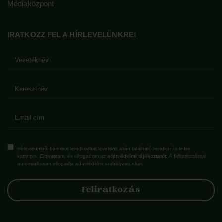
Médiaközpont
IRATKOZZ FEL A HÍRLEVELÜNKRE!
Hírlevelünkről bármikor leiratkozhat leveleink alján található leiratkozás linkre
kattintva. Elolvastam, és elfogadom az
adatvédelmi tájékoztatót.
A feliratkozással
automatikusan elfogadja adatvédelmi szabályzatunkat.
Feliratkozás