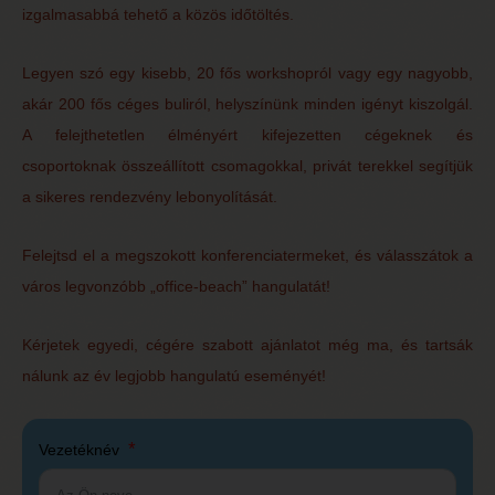
izgalmasabbá tehető a közös időtöltés.
Legyen szó egy kisebb, 20 fős workshopról vagy egy nagyobb,
akár 200 fős céges buliról, helyszínünk minden igényt kiszolgál.
A felejthetetlen élményért kifejezetten cégeknek és
csoportoknak összeállított csomagokkal, privát terekkel segítjük
a sikeres rendezvény lebonyolítását.
Felejtsd el a megszokott konferenciatermeket, és válasszátok a
város legvonzóbb „office-beach” hangulatát!
Kérjetek egyedi, cégére szabott ajánlatot még ma, és tartsák
nálunk az év legjobb hangulatú eseményét!
Vezetéknév