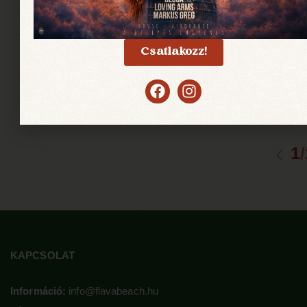
Csatlakozz!
2
/
KAPCSOLAT
Információ:
info@flavabeach.hu